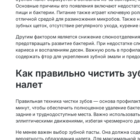
Основные причины его появления включают недостаточ
пищи и бактерии. Питание также играет ключевую рол
отличной средой для размножения микробов. Также н
зубных щеток, отсутствие регулярного ухода, курение
Другим фактором является снижение слюноотделения.
предотвращать развитие бактерий. При недостатке сл
кариеса и воспалениям десен. Важную роль в профила
содержать фтор для укрепления зубной эмали и пред
Как правильно чистить зу
налет
Правильная техника чистки зубов — основа профилакт
минут, чтобы обеспечить полноценное удаление бакте
задние и труднодоступные места. Важно использовать
эллиптическими движениями, избегая чрезмерного да
Не менее важен выбор зубной пасты. Она должна соде
вероятность образования налета. Для максимальной э