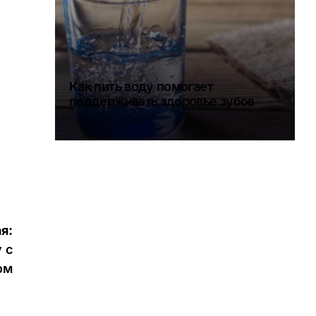
Как пить воду помогает
поддерживать здоровье зубов
я:
 с
ом